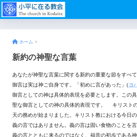
ホーム
新約の神聖な言葉
あなたが神聖な言葉に関する新約の重要な節をすべて
御言は実は神ご自身です。「初めに言があった」(
ヨハ
御言としての神は具体的表現を必要とします。この具
聖な御言としての神の具体的表現です。 キリスト
天の務めが始まりました。キリスト教における今日の
義の言ではありません。義の言は固い食物のことを言
義の言とともに来るのではなく、福音の初歩である神