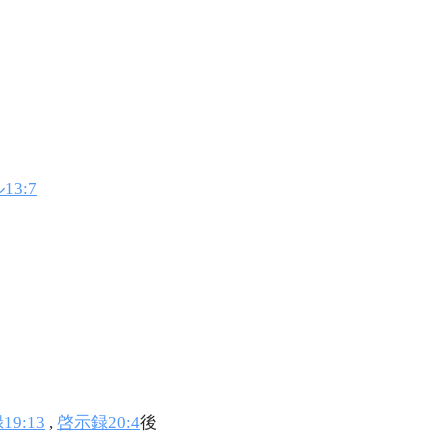
13:7
9:13
,
啓示録20:4
後