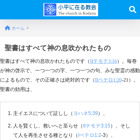
ホーム
聖書はすべて神の息吹かれたもの
聖書はすべて神の息吹かれたものです（
IIテモテ3:16
）。毎巻
が神の啓示で、一つ一つの字、一つ一つの句、みな聖霊の感動
によるもので、その正確さは絶対的です（
IIペテロ1:20
-21）。
聖書の効用は、
主イエスについて証しし（
ヨハネ5:39
）、
人を賢くし、救いへと至らせ（
IIテモテ3:15
）、そし
て人を再生させる種となり（
Iペテロ1:2
-3）、