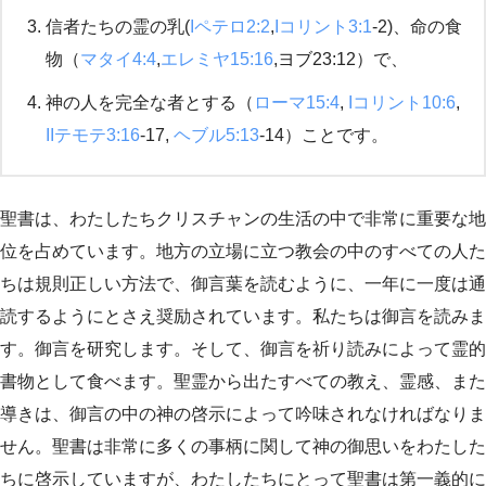
信者たちの霊の乳(
Iペテロ2:2
,
Iコリント3:1
-2)、命の食
物（
マタイ4:4
,
エレミヤ15:16
,ヨブ23:12）で、
神の人を完全な者とする（
ローマ15:4
,
Iコリント10:6
,
IIテモテ3:16
-17,
ヘブル5:13
-14）ことです。
聖書は、わたしたちクリスチャンの生活の中で非常に重要な地
位を占めています。地方の立場に立つ教会の中のすべての人た
ちは規則正しい方法で、御言葉を読むように、一年に一度は通
読するようにとさえ奨励されています。私たちは御言を読みま
す。御言を研究します。そして、御言を祈り読みによって霊的
書物として食べます。聖霊から出たすべての教え、霊感、また
導きは、御言の中の神の啓示によって吟味されなければなりま
せん。聖書は非常に多くの事柄に関して神の御思いをわたした
ちに啓示していますが、わたしたちにとって聖書は第一義的に